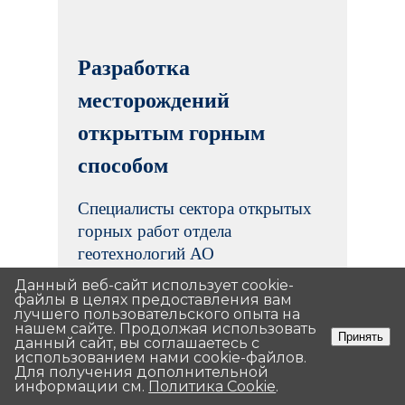
Разработка
месторождений
открытым горным
способом
Специалисты сектора открытых
горных работ отдела
геотехнологий АО
«Уралмеханобр» выполняют
Данный веб-сайт использует cookie-
Данный веб-сайт использует cookie-
полный спектр работ по
файлы в целях предоставления вам
файлы в целях предоставления вам
лучшего пользовательского опыта на
лучшего пользовательского опыта на
разработке месторождений
нашем сайте. Продолжая использовать
нашем сайте. Продолжая использовать
Принять
Принять
данный сайт, вы соглашаетесь с
данный сайт, вы соглашаетесь с
открытым способом:
использованием нами cookie-файлов.
использованием нами cookie-файлов.
Для получения дополнительной
Для получения дополнительной
информации см.
информации см.
Политика Cookie
Политика Cookie
.
.